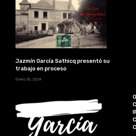
Jazmín García Sathicq presentó su
trabajo en proceso
Enero 30, 2024
O
C
I
C